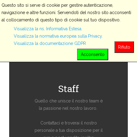
Questo sito si serve di cookie per gestire autenticazione,
navigazione e altre funzioni. Servendoti del nostro sito acconsenti
al collocamento di questo tipo di cookie sul tuo dispositivo.
Visualizza la ns. Informativa Estesa.
ABOUT US
Visualizza la normativa europea sulla Privacy.
Visualizza la documentazione GDPR
Rifiuto
Acconsento
Staff
Quello che unisce il nostro team è
la passione nel nostro lavoro.
Contattaci e troverai il nostro
personale a tua disposizione per il