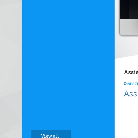
Assi
(
Servizi
Ass
View all