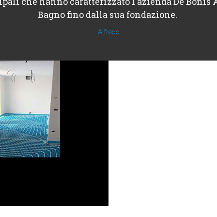
ipali che hanno caratterizzato l'azienda De Bonis 
Bagno fino dalla sua fondazione.
Alfredo
Architechure