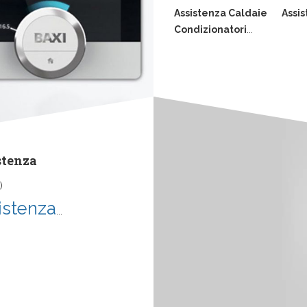
Assistenza Caldaie
Assis
Condizionatori
...
stenza
)
istenza
...