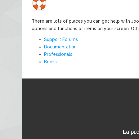
There are lots of places you can get help with Joom
options and functions of items on your screen. Oth
Support Forums
Documentation
Professionals
Books
La pro