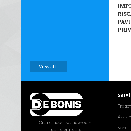
IMPI
RIS
PAV
PRI
View all
Servi
Proget
Assist
Orari di apertura showroom
Vendit
Tutti i giorni dalle