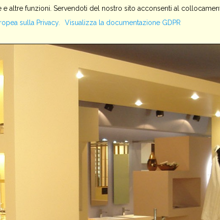
 e altre funzioni. Servendoti del nostro sito acconsenti al collocament
HOME
SERVIZI
AZIENDA
PRODOTTI
IMPIANTI
ropea sulla Privacy.
Visualizza la documentazione GDPR