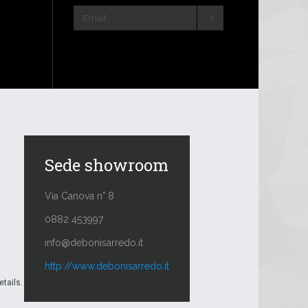
Sede showroom
Via Canova n° 8
0882 453997
info@debonisarredo.it
http://www.debonisarredo.it
etails.