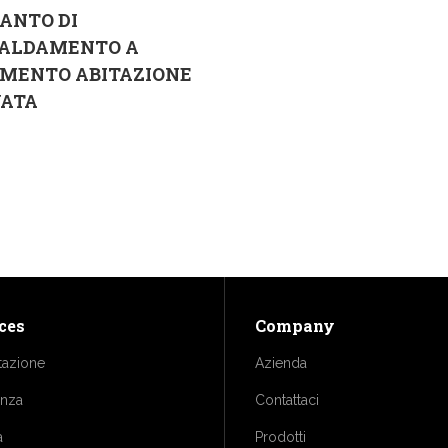
ANTO DI
CALDAMENTO A
IMENTO ABITAZIONE
VATA
ces
Company
tazione
Azienda
enza
Contattaci
a
Prodotti